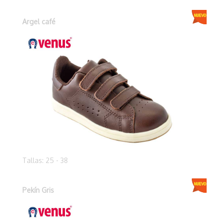
Argel café
Tallas: 25 - 38
Pekín Gris