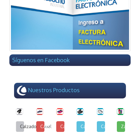
Síguenos en Facebook
Nuestros Productos
Calzado Casual
Calzado de Lona y Cuerina
Calzado de Lona Urbana
Calzado Escolar
Calzado Deportivo
Zapatilla