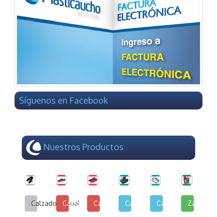
Síguenos en Facebook
Nuestros Productos
Calzado Casual
Calzado de Lona y Cuerina
Calzado de Lona Urbana
Calzado Escolar
Calzado Deportivo
Zapatilla