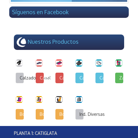
Síguenos en Facebook
Nuestros Productos
Calzado Casual
Calzado de Lona y Cuerina
Calzado de Lona Urbana
Calzado Escolar
Calzado Deportivo
Zapatilla
Botas Infantiles
Botas Agrícolas
Botas de Seguridad Industrial
Ind. Diversas
PLANTA 1: CATIGLATA