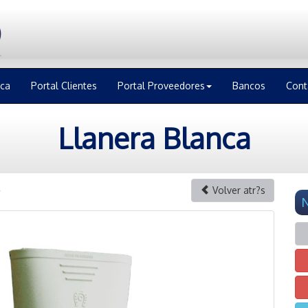
ica
Portal Clientes
Portal Proveedores
Bancos
Cont
Llanera Blanca
4
Volver atr?s
N