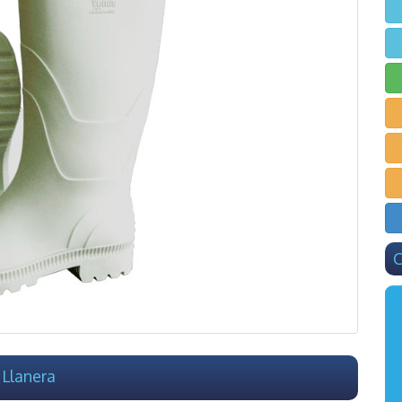
C
 Llanera