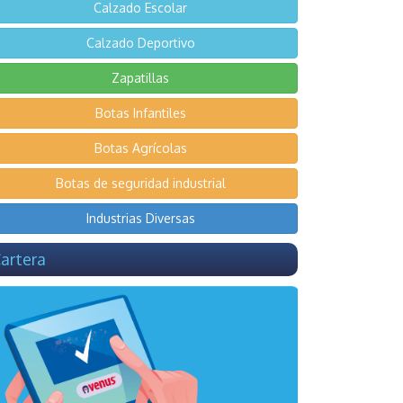
Calzado Escolar
Calzado Deportivo
Zapatillas
Botas Infantiles
Botas Agrícolas
Botas de seguridad industrial
Industrias Diversas
artera