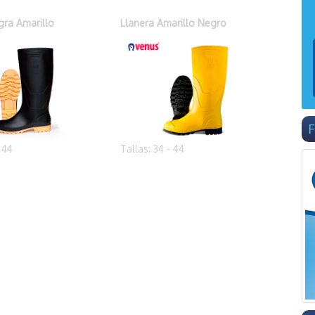
gra Amarillo
Llanera Amarillo Negro
F
- 44
Tallas: 34 - 44