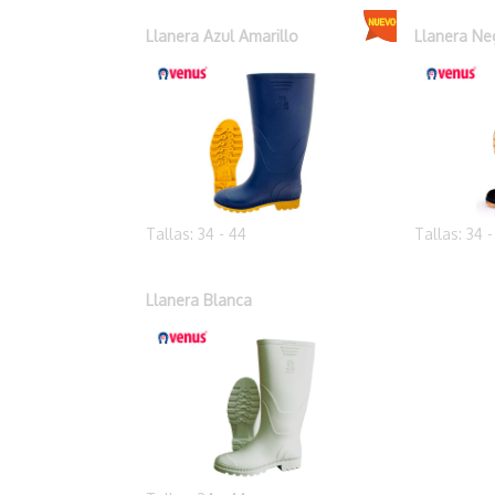
Llanera Azul Amarillo
Llanera Ne
Tallas: 34 - 44
Tallas: 34 
Llanera Blanca