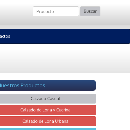
Buscar
actos
uestros Productos
Calzado Casual
Calzado de Lona y Cuerina
Calzado de Lona Urbana