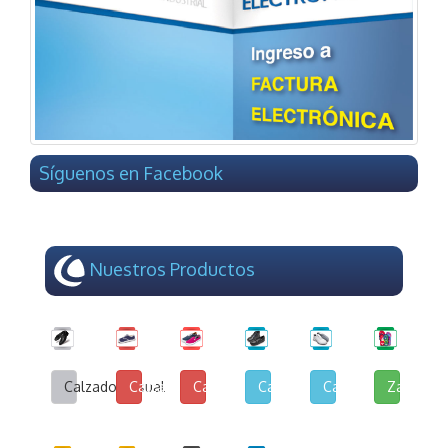
Síguenos en Facebook
Nuestros Productos
Calzado Casual
Calzado de Lona y Cuerina
Calzado de Lona Urbana
Calzado Escolar
Calzado Deportivo
Zapatilla