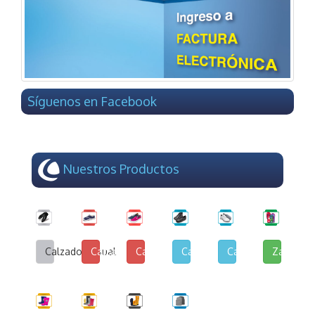
Síguenos en Facebook
Nuestros Productos
Calzado Casual
Calzado de Lona y Cuerina
Calzado de Lona Urbana
Calzado Escolar
Calzado Deportivo
Zapatilla