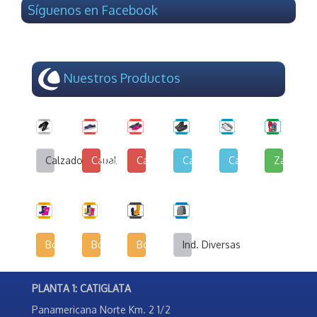
Síguenos en Facebook
Nuestros Productos
Calzado Casual
Calzado de Lona y Cuerina
Calzado de Lona Urbana
Calzado Escolar
Calzado Deportivo
Zapatilla
Botas Infantiles
Botas Agrícolas
Botas de Seguridad Industrial
Ind. Diversas
PLANTA 1: CATIGLATA
Panamericana Norte Km. 2 1/2