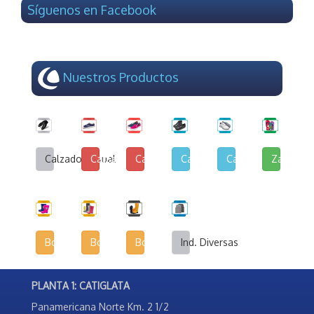
Síguenos en Facebook
Nuestros Productos
Calzado Casual
Calzado de Lona y Cuerina
Calzado de Lona Urbana
Calzado Escolar
Calzado Deportivo
Zapatilla
Botas Infantiles
Botas Agrícolas
Botas de Seguridad Industrial
Ind. Diversas
PLANTA 1: CATIGLATA
Panamericana Norte Km. 2 1/2