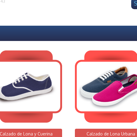
 43
S
Calzado de Lona y Cuerina
Calzado de Lona Urbana