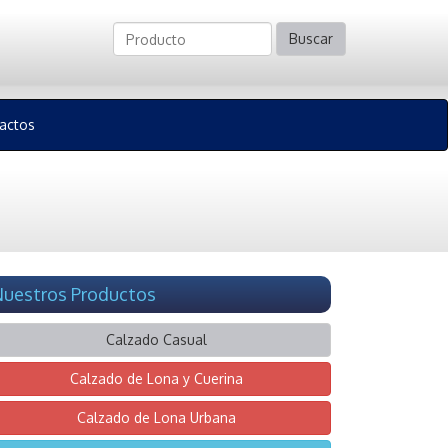
Buscar
actos
uestros Productos
Calzado Casual
Calzado de Lona y Cuerina
Calzado de Lona Urbana