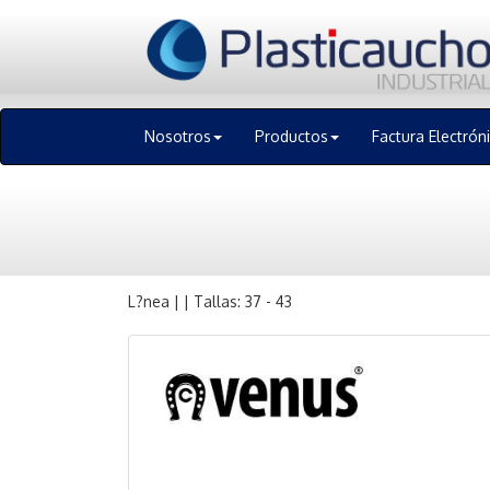
Nosotros
Productos
Factura Electrón
L?nea | | Tallas: 37 - 43