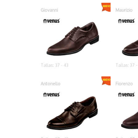
Giovanni
Maurizio
Tallas: 37 - 43
Tallas: 37 -
Antonello
Fiorenzo