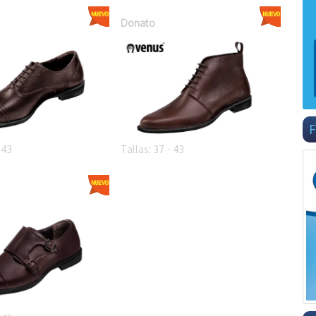
Donato
F
 43
Tallas: 37 - 43