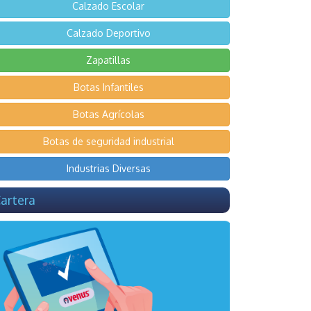
Calzado Escolar
Calzado Deportivo
Zapatillas
Botas Infantiles
Botas Agrícolas
Botas de seguridad industrial
Industrias Diversas
artera