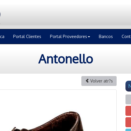
ica
Portal Clientes
Portal Proveedores
Bancos
Cont
Antonello
Volver atr?s
N