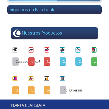
Síguenos en Facebook
Nuestros Productos
Calzado Casual
Calzado de Lona y Cuerina
Calzado de Lona Urbana
Calzado Escolar
Calzado Deportivo
Zapatilla
Botas Infantiles
Botas Agrícolas
Botas de Seguridad Industrial
Ind. Diversas
PLANTA 1: CATIGLATA