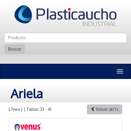
Buscar
Naveg
n
Ariela
L?nea | | Tallas: 33 - 41
Volver atr?s