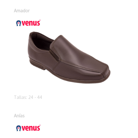
Amador
Tallas: 24 - 44
Anías