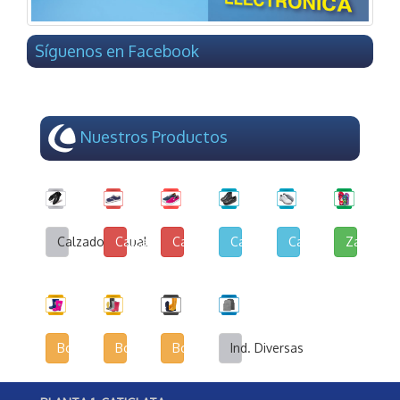
Síguenos en Facebook
Nuestros Productos
Calzado Casual
Calzado de Lona y Cuerina
Calzado de Lona Urbana
Calzado Escolar
Calzado Deportivo
Zapatilla
Botas Infantiles
Botas Agrícolas
Botas de Seguridad Industrial
Ind. Diversas