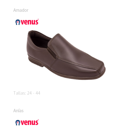
Amador
Tallas: 24 - 44
Anías