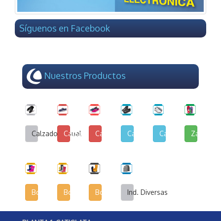
Síguenos en Facebook
Nuestros Productos
Calzado Casual
Calzado de Lona y Cuerina
Calzado de Lona Urbana
Calzado Escolar
Calzado Deportivo
Zapatilla
Botas Infantiles
Botas Agrícolas
Botas de Seguridad Industrial
Ind. Diversas