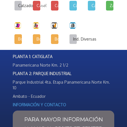
Calzado Casual
Calzado de Lona y Cuerina
Calzado de Lona Urbana
Calzado Escolar
Calzado Deportivo
Zapatilla
Botas Infantiles
Botas Agrícolas
Botas de Seguridad Industrial
Ind. Diversas
PLANTA 1: CATIGLATA
Panamericana Norte Km. 2 1/2
PLANTA 2: PARQUE INDUSTRIAL
Parque Industrial 4ta. Etapa Panamericana Norte Km.
10
Ambato - Ecuador
INFORMACIÓN Y CONTACTO