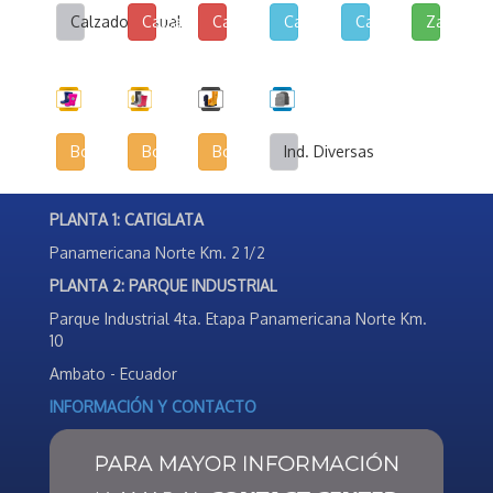
Calzado Casual
Calzado de Lona y Cuerina
Calzado de Lona Urbana
Calzado Escolar
Calzado Deportivo
Zapatilla
Botas Infantiles
Botas Agrícolas
Botas de Seguridad Industrial
Ind. Diversas
PLANTA 1: CATIGLATA
Panamericana Norte Km. 2 1/2
PLANTA 2: PARQUE INDUSTRIAL
Parque Industrial 4ta. Etapa Panamericana Norte Km.
10
Ambato - Ecuador
INFORMACIÓN Y CONTACTO