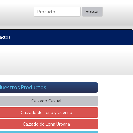
Buscar
actos
uestros Productos
Calzado Casual
Calzado de Lona y Cuerina
Calzado de Lona Urbana