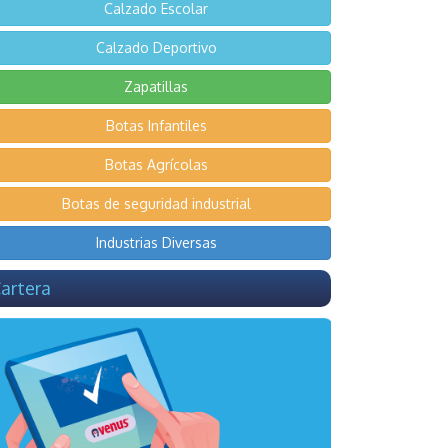
Calzado Escolar
Calzado Deportivo
Zapatillas
Botas Infantiles
Botas Agrícolas
Botas de seguridad industrial
Industrias Diversas
artera