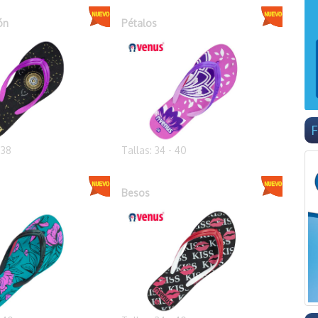
ón
Pétalos
F
 38
Tallas: 34 - 40
Besos