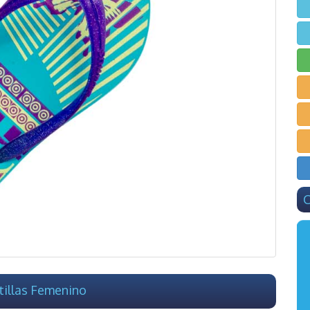
C
tillas Femenino