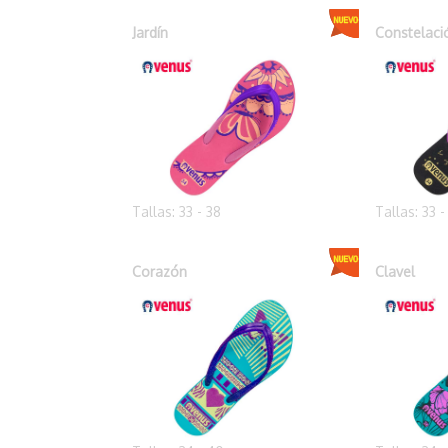
Jardín
Constelaci
Tallas: 33 - 38
Tallas: 33 -
Corazón
Clavel