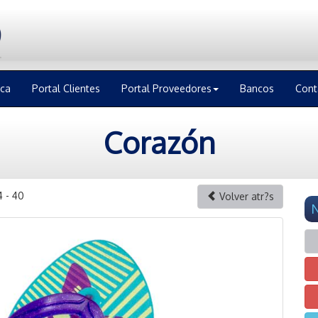
ica
Portal Clientes
Portal Proveedores
Bancos
Cont
Corazón
4 - 40
Volver atr?s
N