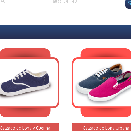
- 40
Tallas: 34 - 40
S
Calzado de Lona y Cuerina
Calzado de Lona Urbana