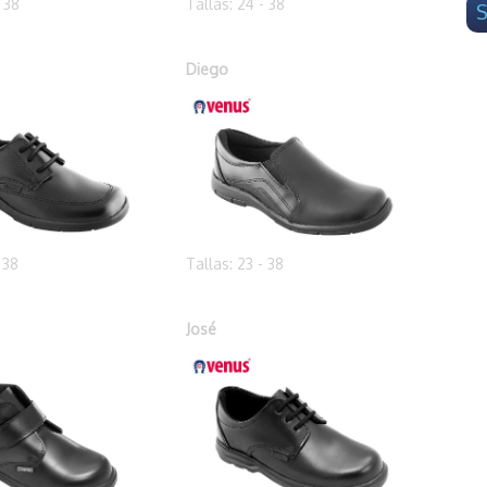
- 38
Tallas: 24 - 38
S
Diego
 38
Tallas: 23 - 38
José