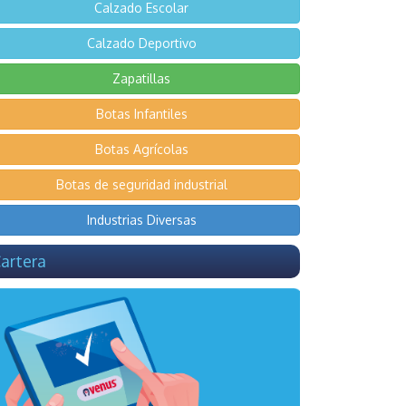
Calzado Escolar
Calzado Deportivo
Zapatillas
Botas Infantiles
Botas Agrícolas
Botas de seguridad industrial
Industrias Diversas
artera