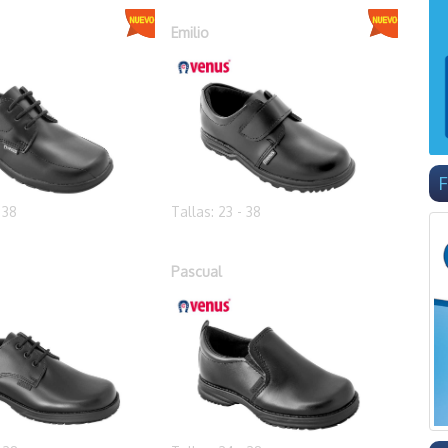
Emilio
F
 38
Tallas: 23 - 38
Pascual