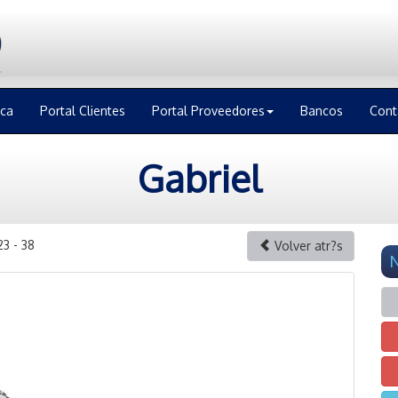
ica
Portal Clientes
Portal Proveedores
Bancos
Cont
Gabriel
23 - 38
Volver atr?s
N