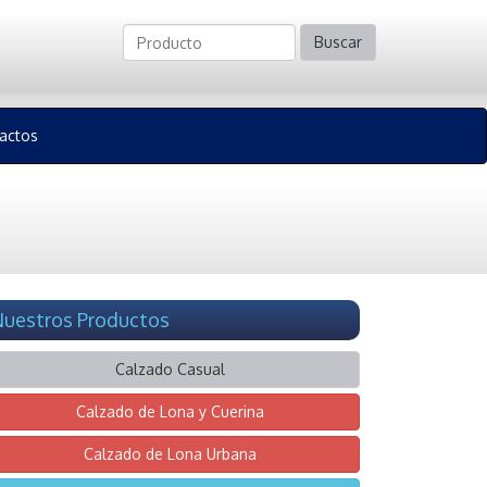
Buscar
actos
uestros Productos
Calzado Casual
Calzado de Lona y Cuerina
Calzado de Lona Urbana