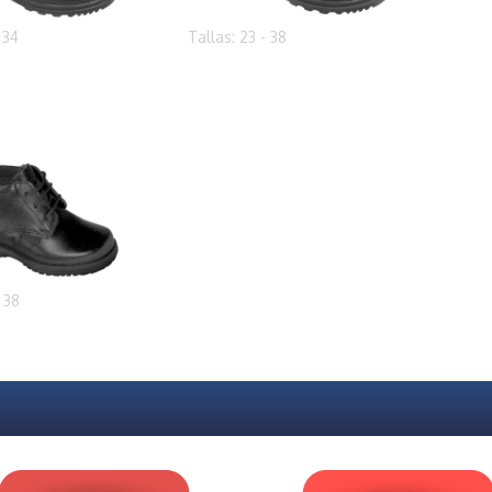
 34
Tallas: 23 - 38
- 38