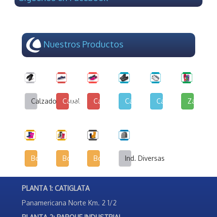
Nuestros Productos
Calzado Casual
Calzado de Lona y Cuerina
Calzado de Lona Urbana
Calzado Escolar
Calzado Deportivo
Zapatilla
Botas Infantiles
Botas Agrícolas
Botas de Seguridad Industrial
Ind. Diversas
PLANTA 1: CATIGLATA
Panamericana Norte Km. 2 1/2