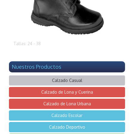
Tallas: 24 - 38
Nuestros Productos
Calzado Casual
Calzado de Lona y Cuerina
Calzado de Lona Urbana
Calzado Escolar
Calzado Deportivo