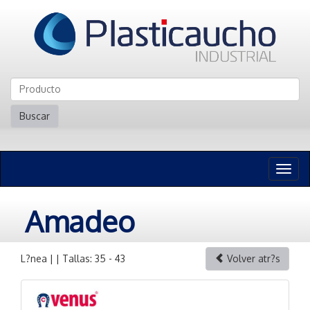
Buscar
Naveg
n
Amadeo
L?nea | | Tallas: 35 - 43
Volver atr?s