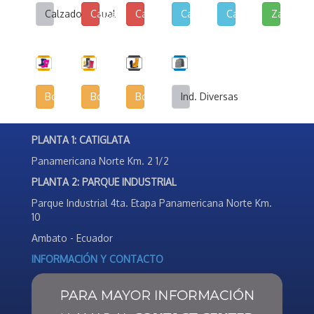
Calzado Casual
Calzado de Lona y Cuerina
Calzado de Lona Urbana
Calzado Escolar
Calzado Deportivo
Zapatilla
Botas Infantiles
Botas Agrícolas
Botas de Seguridad Industrial
Ind. Diversas
PLANTA 1: CATIGLATA
Panamericana Norte Km. 2 1/2
PLANTA 2: PARQUE INDUSTRIAL
Parque Industrial 4ta. Etapa Panamericana Norte Km.
10
Ambato - Ecuador
INFORMACIÓN Y CONTACTO