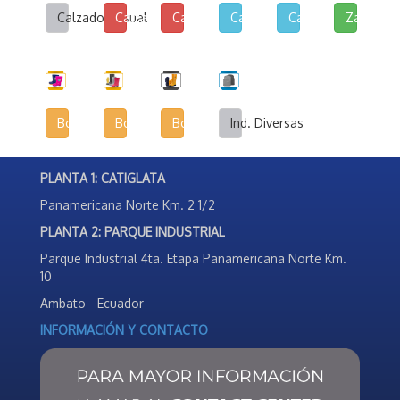
Calzado Casual
Calzado de Lona y Cuerina
Calzado de Lona Urbana
Calzado Escolar
Calzado Deportivo
Zapatilla
Botas Infantiles
Botas Agrícolas
Botas de Seguridad Industrial
Ind. Diversas
PLANTA 1: CATIGLATA
Panamericana Norte Km. 2 1/2
PLANTA 2: PARQUE INDUSTRIAL
Parque Industrial 4ta. Etapa Panamericana Norte Km.
10
Ambato - Ecuador
INFORMACIÓN Y CONTACTO