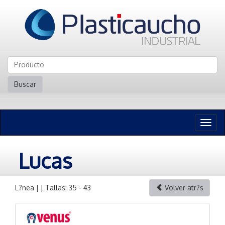
Buscar
Naveg
n
Lucas
L?nea | | Tallas: 35 - 43
Volver atr?s