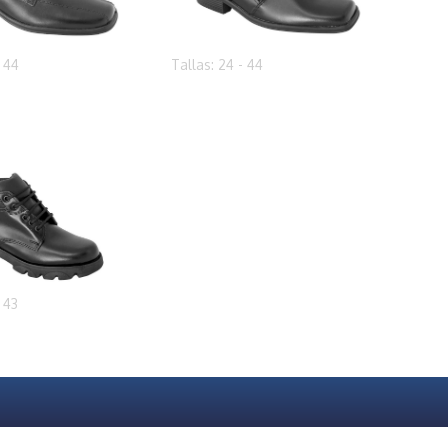
- 44
Tallas: 24 - 44
- 43