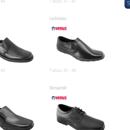
- 44
Tallas: 37 - 43
S
Leónidas
 43
Tallas: 35 - 44
Benjamín