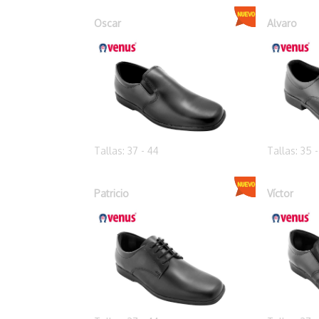
Oscar
Alvaro
Tallas: 37 - 44
Tallas: 35 
Patricio
Víctor