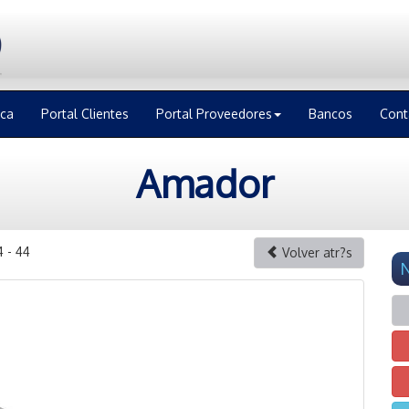
ica
Portal Clientes
Portal Proveedores
Bancos
Cont
Amador
4 - 44
Volver atr?s
N