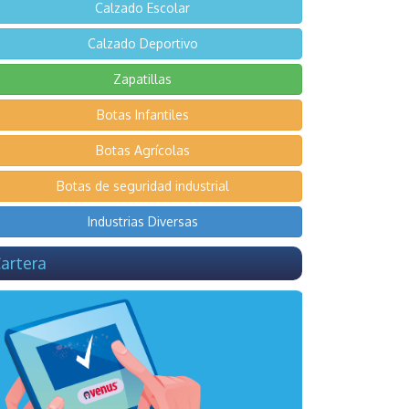
Calzado Escolar
Calzado Deportivo
Zapatillas
Botas Infantiles
Botas Agrícolas
Botas de seguridad industrial
Industrias Diversas
artera