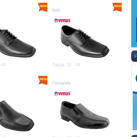
Ivan
F
- 44
Tallas: 35 - 44
Fernando