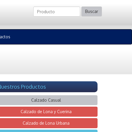
Buscar
actos
uestros Productos
Calzado Casual
Calzado de Lona y Cuerina
Calzado de Lona Urbana