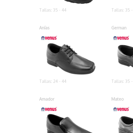
Tallas: 35 - 44
Tallas: 35 
Anías
German
Tallas: 24 - 44
Tallas: 35 
Amador
Mateo