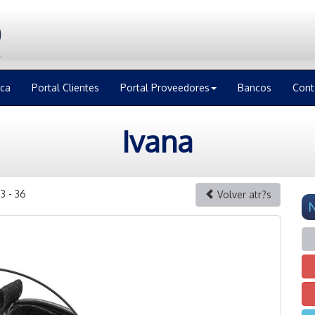
ica
Portal Clientes
Portal Proveedores
Bancos
Cont
Ivana
3 - 36
Volver atr?s
N