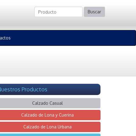
Buscar
actos
uestros Productos
Calzado Casual
Calzado de Lona y Cuerina
Calzado de Lona Urbana