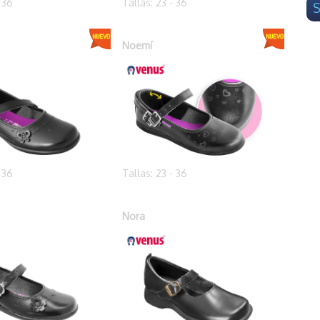
- 36
Tallas: 23 - 36
S
Noemí
- 36
Tallas: 23 - 36
Nora