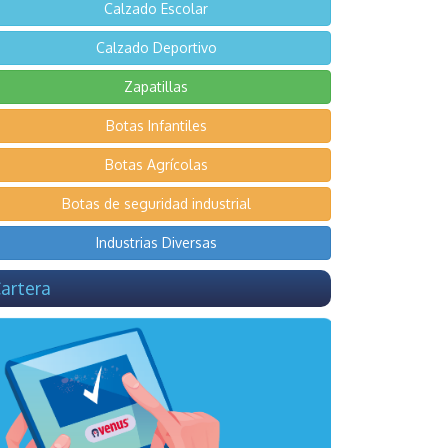
Calzado Escolar
Calzado Deportivo
Zapatillas
Botas Infantiles
Botas Agrícolas
Botas de seguridad industrial
Industrias Diversas
artera