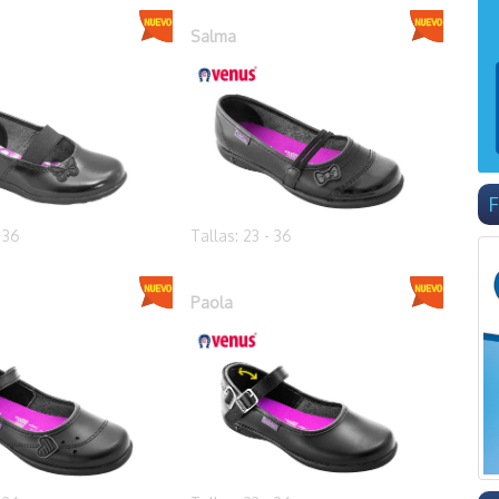
Salma
F
- 36
Tallas: 23 - 36
Paola