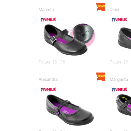
Marcela
Diani
Tallas: 23 - 36
Tallas: 23 
Alexandra
Margarita