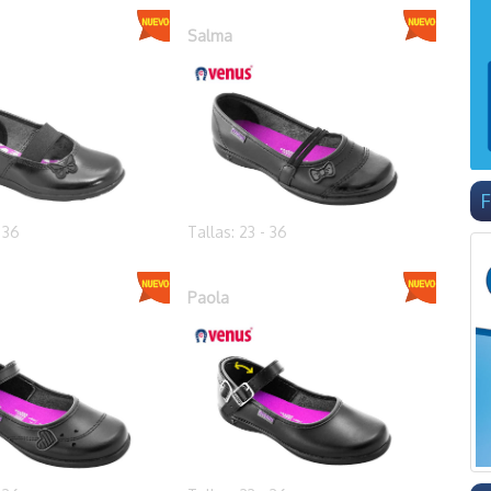
Salma
F
- 36
Tallas: 23 - 36
Paola