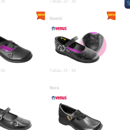
- 36
Tallas: 23 - 36
S
Noemí
- 36
Tallas: 23 - 36
Nora