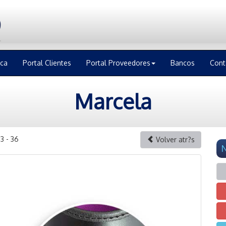
ica
Portal Clientes
Portal Proveedores
Bancos
Cont
Marcela
3 - 36
Volver atr?s
N