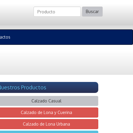
Buscar
actos
uestros Productos
Calzado Casual
Calzado de Lona y Cuerina
Calzado de Lona Urbana