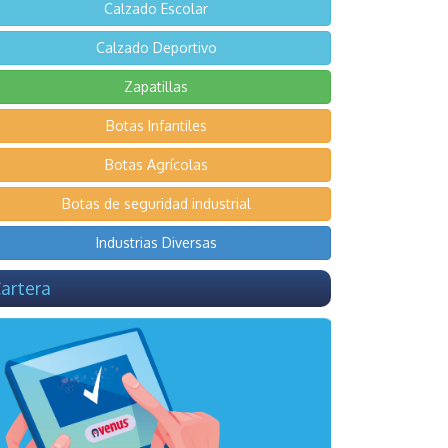
Calzado Escolar
Calzado Deportivo
Zapatillas
Botas Infantiles
Botas Agrícolas
Botas de seguridad industrial
Industrias Diversas
artera