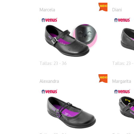
Marcela
Diani
Tallas: 23 - 36
Tallas: 23 
Alexandra
Margarita