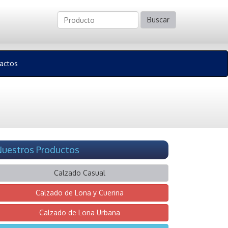
Buscar
actos
uestros Productos
Calzado Casual
Calzado de Lona y Cuerina
Calzado de Lona Urbana