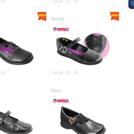
- 36
Tallas: 23 - 36
S
Noemí
- 36
Tallas: 23 - 36
Nora