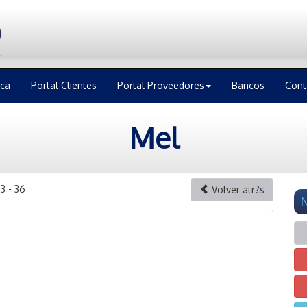
ica
Portal Clientes
Portal Proveedores
Bancos
Cont
Mel
3 - 36
Volver atr?s
N