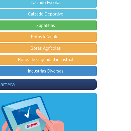
Calzado Escolar
Calzado Deportivo
Zapatillas
Botas Infantiles
Botas Agrícolas
Botas de seguridad industrial
Industrias Diversas
artera