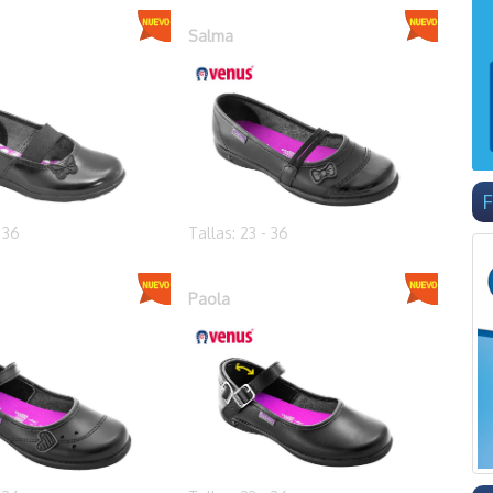
Salma
F
- 36
Tallas: 23 - 36
Paola