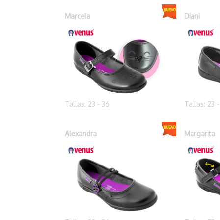
Marcela
Diani
Tallas: 23 - 36
Tallas: 23 
Alexandra
Margarita